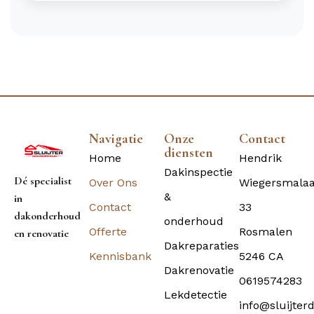
Navigatie
Onze
Contact
diensten
Home
Hendrik
Dakinspectie
Dé specialist
Over Ons
Wiegersmala
&
in
Contact
33
dakonderhoud
onderhoud
Offerte
Rosmalen
en renovatie
Dakreparaties
Kennisbank
5246 CA
Dakrenovatie
0619574283
Lekdetectie
info@sluijter