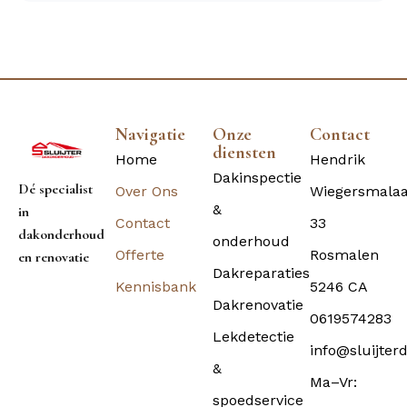
Navigatie
Onze
Contact
diensten
Home
Hendrik
Dakinspectie
Dé specialist
Over Ons
Wiegersmala
&
in
Contact
33
dakonderhoud
onderhoud
Offerte
Rosmalen
en renovatie
Dakreparaties
Kennisbank
5246 CA
Dakrenovatie
0619574283
Lekdetectie
info@sluijter
&
Ma–Vr:
spoedservice