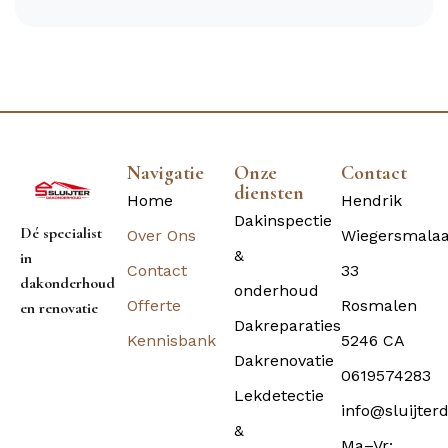
Navigatie
Onze
Contact
diensten
Home
Hendrik
Dakinspectie
Dé specialist
Over Ons
Wiegersmala
&
in
Contact
33
dakonderhoud
onderhoud
Offerte
Rosmalen
en renovatie
Dakreparaties
Kennisbank
5246 CA
Dakrenovatie
0619574283
Lekdetectie
info@sluijter
&
Ma–Vr: