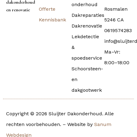
dakonderhoud
onderhoud
Offerte
Rosmalen
en renovatie
Dakreparaties
Kennisbank
5246 CA
Dakrenovatie
0619574283
Lekdetectie
info@sluijter
&
Ma–Vr:
spoedservice
8:00–18:00
Schoorsteen-
en
dakgootwerk
Copyright © 2026 Sluijter Dakonderhoud. Alle
rechten voorbehouden. – Website by
Sanum
Webdesign