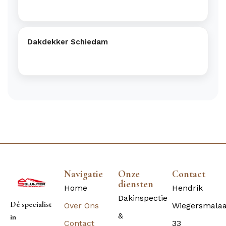
Dakdekker Schiedam
Navigatie
Onze
Contact
diensten
Home
Hendrik
Dakinspectie
Dé specialist
Over Ons
Wiegersmala
&
in
Contact
33