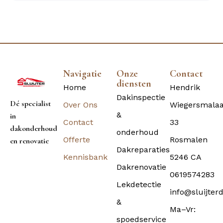
Navigatie
Onze
Contact
diensten
Home
Hendrik
Dakinspectie
Dé specialist
Over Ons
Wiegersmala
&
in
Contact
33
dakonderhoud
onderhoud
Offerte
Rosmalen
en renovatie
Dakreparaties
Kennisbank
5246 CA
Dakrenovatie
0619574283
Lekdetectie
info@sluijter
&
Ma–Vr:
spoedservice