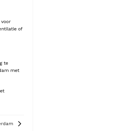
 voor
tilatie of
g te
erdam met
et
terdam