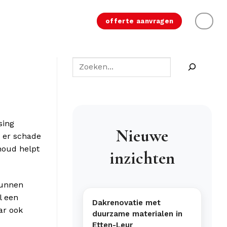
offerte aanvragen
sing
Nieuwe
r er schade
houd helpt
inzichten
kunnen
l een
Dakrenovatie met
ar ook
duurzame materialen in
Etten-Leur