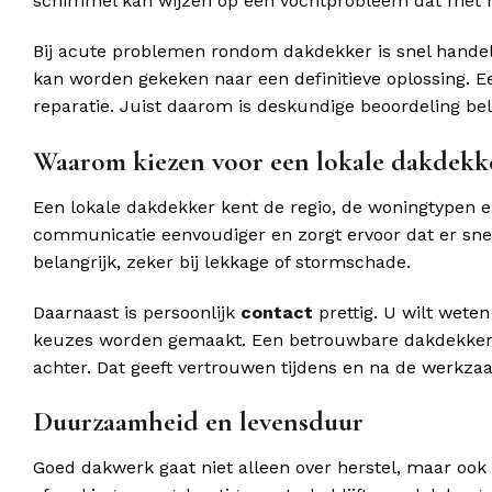
schimmel kan wijzen op een vochtprobleem dat met h
Bij acute problemen rondom dakdekker is snel handel
kan worden gekeken naar een definitieve oplossing. Een
reparatie. Juist daarom is deskundige beoordeling bel
Waarom kiezen voor een lokale dakdekk
Een lokale dakdekker kent de regio, de woningtypen
communicatie eenvoudiger en zorgt ervoor dat er sne
belangrijk, zeker bij lekkage of stormschade.
Daarnaast is persoonlijk
contact
prettig. U wilt wete
keuzes worden gemaakt. Een betrouwbare dakdekker legt
achter. Dat geeft vertrouwen tijdens en na de werkz
Duurzaamheid en levensduur
Goed dakwerk gaat niet alleen over herstel, maar ook 