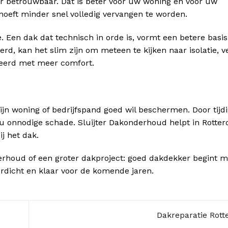
ger betrouwbaar. Dat is beter voor uw woning én voor uw
eft minder snel volledig vervangen te worden.
. Een dak dat technisch in orde is, vormt een betere basis
 kan het slim zijn om meteen te kijken naar isolatie, ven
eerd met meer comfort.
ijn woning of bedrijfspand goed wil beschermen. Door tijdi
 u onnodige schade. Sluijter Dakonderhoud helpt in Rott
j het dak.
derhoud of een groter dakproject: goed dakdekker begint m
terdicht en klaar voor de komende jaren.
Dakreparatie Rot