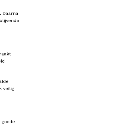
. Daarna
blijvende
maakt
eid
alde
 veilig
, goede