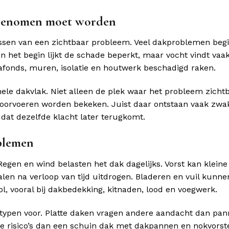
 genomen moet worden
ossen van een zichtbaar probleem. Veel dakproblemen beg
In het begin lijkt de schade beperkt, maar vocht vindt vaa
fonds, muren, isolatie en houtwerk beschadigd raken.
le dakvlak. Niet alleen de plek waar het probleem zichtb
doorvoeren worden bekeken. Juist daar ontstaan vaak zwa
dat dezelfde klacht later terugkomt.
blemen
egen en wind belasten het dak dagelijks. Vorst kan kleine
len na verloop van tijd uitdrogen. Bladeren en vuil kunne
, vooral bij dakbedekking, kitnaden, lood en voegwerk.
ktypen voor. Platte daken vragen andere aandacht dan pa
risico’s dan een schuin dak met dakpannen en nokvorst