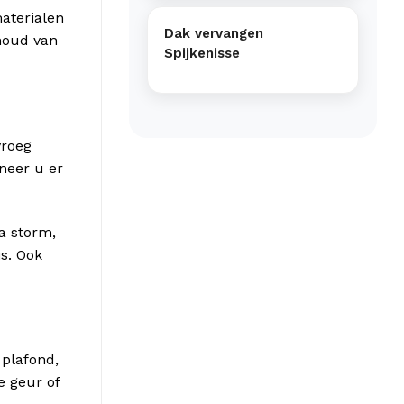
aterialen
Dak vervangen
nhoud van
Spijkenisse
vroeg
neer u er
a storm,
is. Ook
 plafond,
e geur of