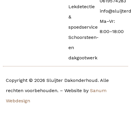
0619574283
Lekdetectie
info@sluijter
&
Ma–Vr:
spoedservice
8:00–18:00
Schoorsteen-
en
dakgootwerk
Copyright © 2026 Sluijter Dakonderhoud. Alle
rechten voorbehouden. – Website by
Sanum
Webdesign