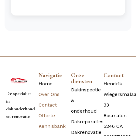
Navigatie
Onze
Contact
diensten
Home
Hendrik
Dakinspectie
Dé specialist
Over Ons
Wiegersmala
&
in
Contact
33
dakonderhoud
onderhoud
Offerte
Rosmalen
en renovatie
Dakreparaties
Kennisbank
5246 CA
Dakrenovatie