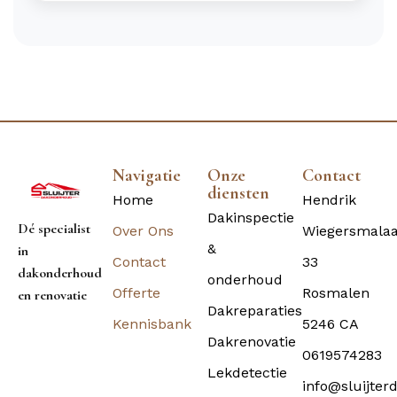
Navigatie
Onze
Contact
diensten
Home
Hendrik
Dakinspectie
Dé specialist
Over Ons
Wiegersmala
&
in
Contact
33
dakonderhoud
onderhoud
Offerte
Rosmalen
en renovatie
Dakreparaties
Kennisbank
5246 CA
Dakrenovatie
0619574283
Lekdetectie
info@sluijter