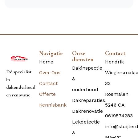
Navigatie
Onze
Contact
diensten
Home
Hendrik
Dakinspectie
Dé specialist
Over Ons
Wiegersmala
&
in
Contact
33
dakonderhoud
onderhoud
Offerte
Rosmalen
en renovatie
Dakreparaties
Kennisbank
5246 CA
Dakrenovatie
0619574283
Lekdetectie
info@sluijter
&
Ma–Vr: