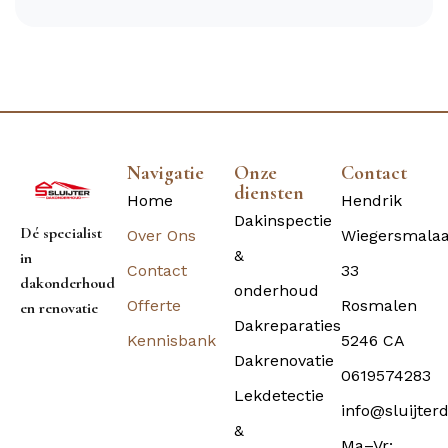
Navigatie
Onze
Contact
diensten
Home
Hendrik
Dakinspectie
Dé specialist
Over Ons
Wiegersmala
&
in
Contact
33
dakonderhoud
onderhoud
Offerte
Rosmalen
en renovatie
Dakreparaties
Kennisbank
5246 CA
Dakrenovatie
0619574283
Lekdetectie
info@sluijter
&
Ma–Vr: