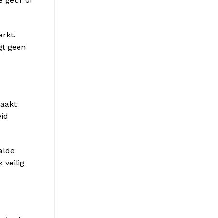
e geur of
rkt.
gt geen
maakt
eid
alde
 veilig