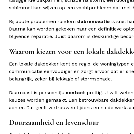
losliggende dakpannen, schade na storm, een doorgez
schimmel kan wijzen op een vochtprobleem dat met h
Bij acute problemen rondom
dakrenovatie
is snel ha
Daarna kan worden gekeken naar een definitieve oploss
blijvende reparatie. Juist daarom is deskundige beoord
Waarom kiezen voor een lokale dakdekk
Een lokale dakdekker kent de regio, de woningtypen
communicatie eenvoudiger en zorgt ervoor dat er sne
belangrijk, zeker bij lekkage of stormschade.
Daarnaast is persoonlijk
contact
prettig. U wilt wete
keuzes worden gemaakt. Een betrouwbare dakdekker legt
achter. Dat geeft vertrouwen tijdens en na de werkz
Duurzaamheid en levensduur