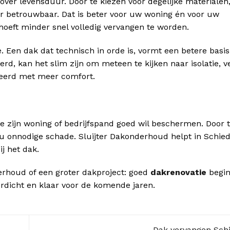
over levensduur. Door te kiezen voor degelijke materialen
ger betrouwbaar. Dat is beter voor uw woning én voor uw
eft minder snel volledig vervangen te worden.
. Een dak dat technisch in orde is, vormt een betere basis
 kan het slim zijn om meteen te kijken naar isolatie, ven
eerd met meer comfort.
e zijn woning of bedrijfspand goed wil beschermen. Door ti
t u onnodige schade. Sluijter Dakonderhoud helpt in Schi
j het dak.
derhoud of een groter dakproject: goed
dakrenovatie
begin
terdicht en klaar voor de komende jaren.
Dak vervangen Sc