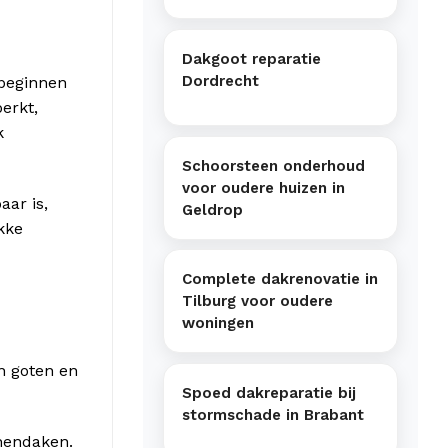
Dakgoot reparatie
Dordrecht
 beginnen
erkt,
k
Schoorsteen onderhoud
voor oudere huizen in
aar is,
Geldrop
kke
Complete dakrenovatie in
Tilburg voor oudere
woningen
n goten en
Spoed dakreparatie bij
stormschade in Brabant
nendaken.