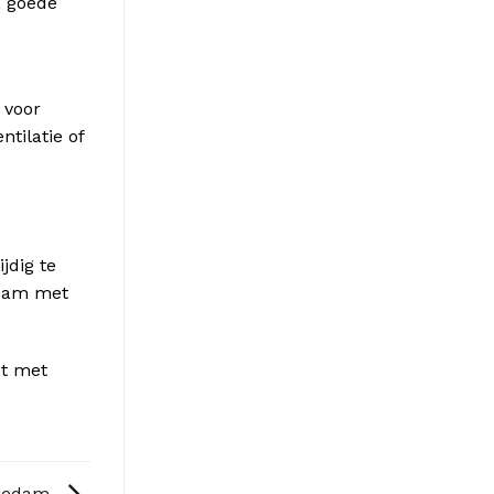
, goede
 voor
tilatie of
jdig te
edam met
t met
hiedam