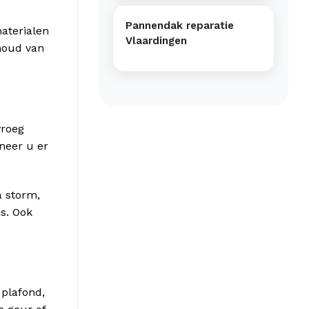
Pannendak reparatie
aterialen
Vlaardingen
nhoud van
vroeg
neer u er
a storm,
is. Ook
 plafond,