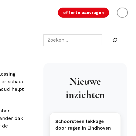
offerte aanvragen
lossing
Nieuwe
r er schade
houd helpt
inzichten
bben.
 ander dak
Schoorsteen lekkage
r de
door regen in Eindhoven