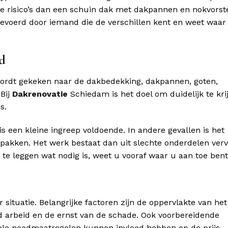
risico’s dan een schuin dak met dakpannen en nokvorst
evoerd door iemand die de verschillen kent en weet waar
d
wordt gekeken naar de dakbedekking, dakpannen, goten,
 Bij
Dakrenovatie
Schiedam is het doel om duidelijk te kri
s.
 is een kleine ingreep voldoende. In andere gevallen is het
 pakken. Het werk bestaat dan uit slechte onderdelen ver
e leggen wat nodig is, weet u vooraf waar u aan toe bent
situatie. Belangrijke factoren zijn de oppervlakte van het
d arbeid en de ernst van de schade. Ook voorbereidende
le noodmaatregelen kunnen invloed hebben op de prijs.