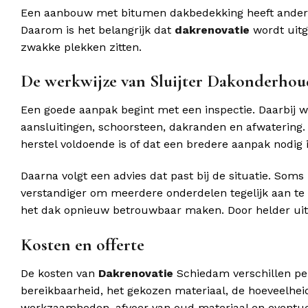
Een aanbouw met bitumen dakbedekking heeft andere 
Daarom is het belangrijk dat
dakrenovatie
wordt uitg
zwakke plekken zitten.
De werkwijze van Sluijter Dakonderhou
Een goede aanpak begint met een inspectie. Daarbij 
aansluitingen, schoorsteen, dakranden en afwatering.
herstel voldoende is of dat een bredere aanpak nodig i
Daarna volgt een advies dat past bij de situatie. Soms
verstandiger om meerdere onderdelen tegelijk aan te
het dak opnieuw betrouwbaar maken. Door helder uit t
Kosten en offerte
De kosten van
Dakrenovatie
Schiedam verschillen per 
bereikbaarheid, het gekozen materiaal, de hoeveelhei
werkzaamheden, afvoer van oud materiaal en eventue