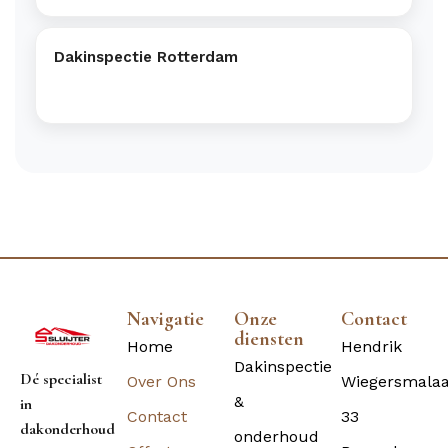
Dakinspectie Rotterdam
Navigatie
Onze
Contact
diensten
Home
Hendrik
Dakinspectie
Dé specialist
Over Ons
Wiegersmala
&
in
Contact
33
dakonderhoud
onderhoud