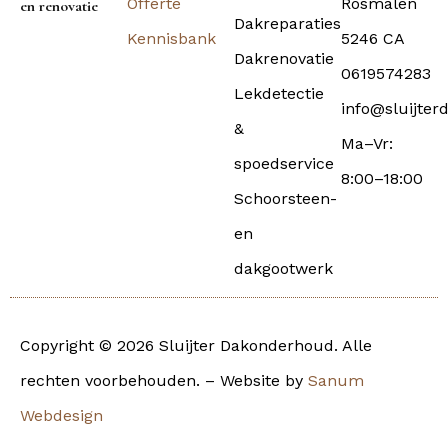
Offerte
Rosmalen
en renovatie
Dakreparaties
Kennisbank
5246 CA
Dakrenovatie
0619574283
Lekdetectie
info@sluijter
&
Ma–Vr:
spoedservice
8:00–18:00
Schoorsteen-
en
dakgootwerk
Copyright © 2026 Sluijter Dakonderhoud. Alle
rechten voorbehouden. – Website by
Sanum
Webdesign