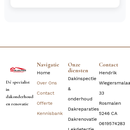
Navigatie
Onze
Contact
diensten
Home
Hendrik
Dakinspectie
Dé specialist
Over Ons
Wiegersmala
&
in
Contact
33
dakonderhoud
onderhoud
Offerte
Rosmalen
en renovatie
Dakreparaties
Kennisbank
5246 CA
Dakrenovatie
0619574283
Lekdetectie