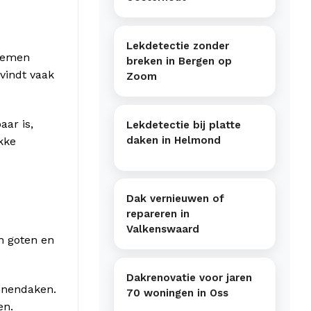
Lekdetectie zonder
blemen
breken in Bergen op
 vindt vaak
Zoom
aar is,
Lekdetectie bij platte
daken in Helmond
kke
Dak vernieuwen of
repareren in
Valkenswaard
n goten en
Dakrenovatie voor jaren
annendaken.
70 woningen in Oss
en.