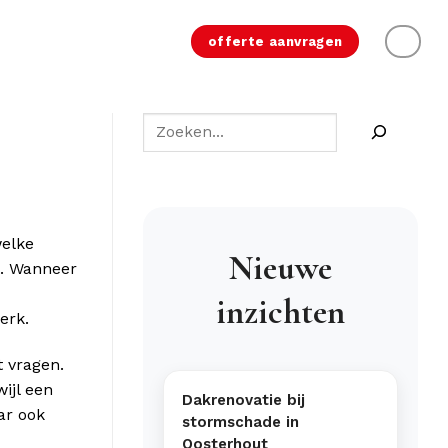
offerte aanvragen
welke
Nieuwe
t. Wanneer
inzichten
erk.
 vragen.
ijl een
Dakrenovatie bij
ar ook
stormschade in
Oosterhout