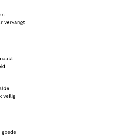
en
ar vervangt
 maakt
eid
alde
 veilig
, goede