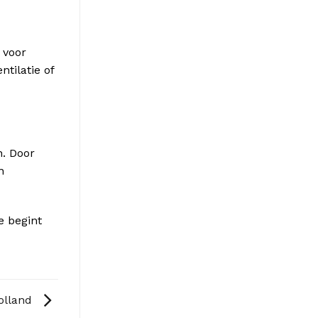
 voor
tilatie of
n. Door
n
e begint
olland