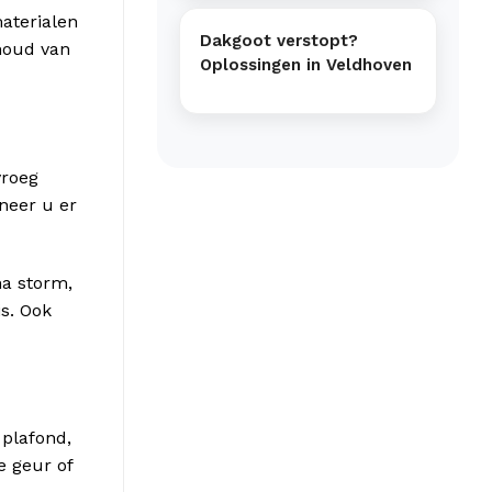
aterialen
Dakgoot verstopt?
nhoud van
Oplossingen in Veldhoven
vroeg
neer u er
na storm,
is. Ook
 plafond,
e geur of