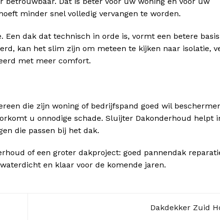
ger betrouwbaar. Dat is beter voor uw woning én voor uw
eft minder snel volledig vervangen te worden.
. Een dak dat technisch in orde is, vormt een betere basis
 kan het slim zijn om meteen te kijken naar isolatie, ven
eerd met meer comfort.
dereen die zijn woning of bedrijfspand goed wil bescherme
 voorkomt u onnodige schade. Sluijter Dakonderhoud helpt i
gen die passen bij het dak.
derhoud of een groter dakproject: goed pannendak reparati
, waterdicht en klaar voor de komende jaren.
Dakdekker Zuid H