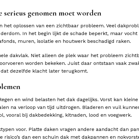
e serieus genomen moet worden
en het oplossen van een zichtbaar probleem. Veel dakpro
uderdom. In het begin lijkt de schade beperkt, maar vocht
fonds, muren, isolatie en houtwerk beschadigd raken.
le dakvlak. Niet alleen de plek waar het probleem zichtb
doorvoeren worden bekeken. Juist daar ontstaan vaak zwa
dat dezelfde klacht later terugkomt.
blemen
egen en wind belasten het dak dagelijks. Vorst kan kleine
len na verloop van tijd uitdrogen. Bladeren en vuil kunne
, vooral bij dakbedekking, kitnaden, lood en voegwerk.
aktypen voor. Platte daken vragen andere aandacht dan p
risico’s dan een schuin dak met dakpannen en nokvorst