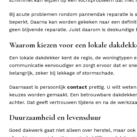
schimmel kan wijzen op een vochtprobleem dat met h
Bij acute problemen rondom pannendak reparatie is s
beperkt. Daarna kan worden gekeken naar een definitie
geen blijvende reparatie. Juist daarom is deskundige 
Waarom kiezen voor een lokale dakdekk
Een lokale dakdekker kent de regio, de woningtypen 
communicatie eenvoudiger en zorgt ervoor dat er sne
belangrijk, zeker bij lekkage of stormschade.
Daarnaast is persoonlijk
contact
prettig. U wilt wete
keuzes worden gemaakt. Een betrouwbare dakdekker legt
achter. Dat geeft vertrouwen tijdens en na de werkz
Duurzaamheid en levensduur
Goed dakwerk gaat niet alleen over herstel, maar ook 