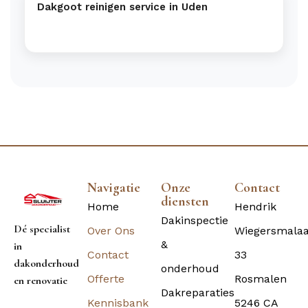
Dakgoot reinigen service in Uden
Navigatie
Onze
Contact
diensten
Home
Hendrik
Dakinspectie
Dé specialist
Over Ons
Wiegersmala
&
in
Contact
33
dakonderhoud
onderhoud
Offerte
Rosmalen
en renovatie
Dakreparaties
Kennisbank
5246 CA