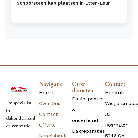
Schoorsteen kap plaatsen in Etten-Leur
Navigatie
Onze
Contact
diensten
Home
Hendrik
Dakinspectie
Dé specialist
Over Ons
Wiegersmala
&
in
Contact
33
dakonderhoud
onderhoud
Offerte
Rosmalen
en renovatie
Dakreparaties
Kennisbank
5246 CA